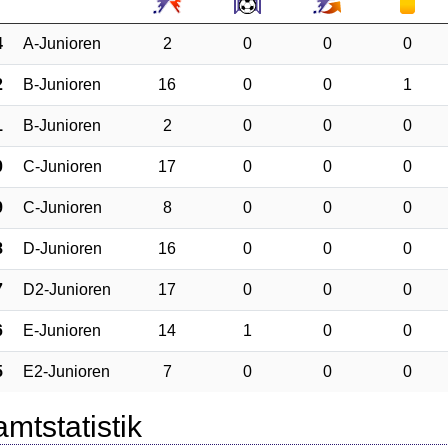
4
A-Junioren
2
0
0
0
2
B-Junioren
16
0
0
1
1
B-Junioren
2
0
0
0
0
C-Junioren
17
0
0
0
9
C-Junioren
8
0
0
0
8
D-Junioren
16
0
0
0
7
D2-Junioren
17
0
0
0
6
E-Junioren
14
1
0
0
5
E2-Junioren
7
0
0
0
mtstatistik