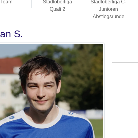
Team
Stadtoberliga
Stadtoberliga C-
Quali 2
Junioren
Abstiegsrunde
an S.