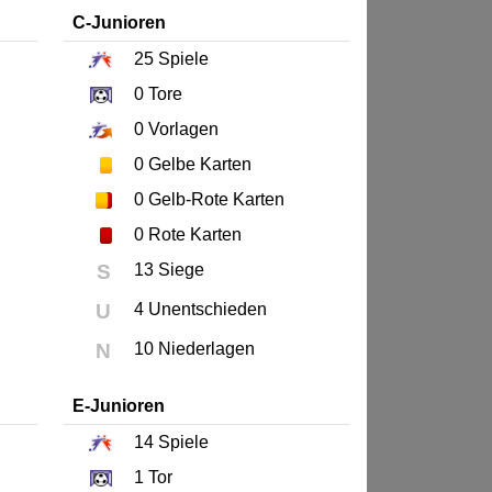
C-Junioren
25
Spiele
0
Tore
0
Vorlagen
0
Gelbe Karten
0
Gelb-Rote Karten
0
Rote Karten
S
13 Siege
U
4 Unentschieden
N
10 Niederlagen
E-Junioren
14
Spiele
1
Tor