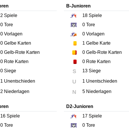
oren
B-Junioren
2
Spiele
18
Spiele
0
Tore
0
Tore
0
Vorlagen
0
Vorlagen
0
Gelbe Karten
1
Gelbe Karte
0
Gelb-Rote Karten
0
Gelb-Rote Karten
0
Rote Karten
0
Rote Karten
0 Siege
S
13 Siege
1 Unentschieden
U
1 Unentschieden
2 Niederlagen
N
5 Niederlagen
oren
D2-Junioren
16
Spiele
17
Spiele
0
Tore
0
Tore