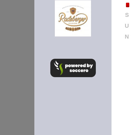
S
U
N