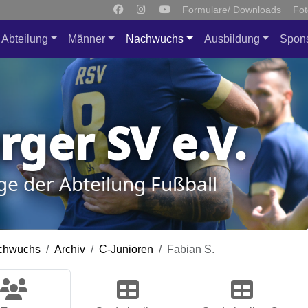
Formulare/ Downloads
Fot
Abteilung
Männer
Nachwuchs
Ausbildung
Spon
ger SV e.V.
ge der Abteilung Fußball
chwuchs
Archiv
C-Junioren
Fabian S.