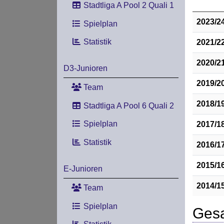
Stadtliga A Pool 2 Quali 1
2023/2
Spielplan
Statistik
2021/2
2020/2
D3-Junioren
2019/2
Team
2018/1
Stadtliga A Pool 6 Quali 2
Spielplan
2017/1
Statistik
2016/1
2015/1
E-Junioren
2014/1
Team
Spielplan
Gesa