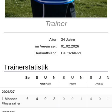
Trainer
Alter:
34 Jahre
im Verein seit:
01.02.2026
Herkunftsland:
Deutschland
Trainerstatistik
Sp
S
U
N
S
U
N
S
U
N
GESAMT
HEIM
AUSW
2026/27
1.Männer
6
4
0
2
0
0
1
4
0
1
Fitnesstrainer