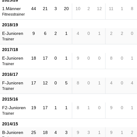
2025/26
1.Männer
44
21
3
20
10
2
12
11
1
8
Fitnesstrainer
2018/19
E-Junioren
9
6
2
1
4
0
1
2
2
0
Trainer
2017/18
E-Junioren
18
17
0
1
9
0
0
8
0
1
Trainer
2016/17
F-Junioren
17
12
0
5
8
0
1
4
0
4
Trainer
2015/16
F2-Junioren
19
17
1
1
8
1
0
9
0
1
Trainer
2014/15
B-Junioren
25
18
4
3
9
3
1
9
1
2