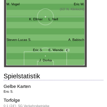
M. Vogel
Eric W.
(63' N. Klinkicht)
K. Ellmer
L. Nell
Steven-Lucas S.
A. Babisch
Eric S.
E. Wende
C
J. Dorka
Spielstatistik
Gelbe Karten
Eric S.
Torfolge
0:1 (24')
SG Verkehrsbetriebe