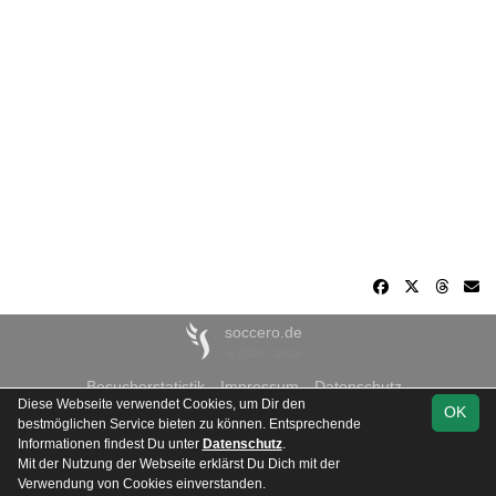
soccero.de
© 2006 - 2026
Besucherstatistik
Impressum
Datenschutz
Diese Webseite verwendet Cookies, um Dir den
OK
bestmöglichen Service bieten zu können. Entsprechende
Informationen findest Du unter
Datenschutz
.
Mit der Nutzung der Webseite erklärst Du Dich mit der
Team
Stadtliga B
Spielplan
Statistik
Verwendung von Cookies einverstanden.
Dresden