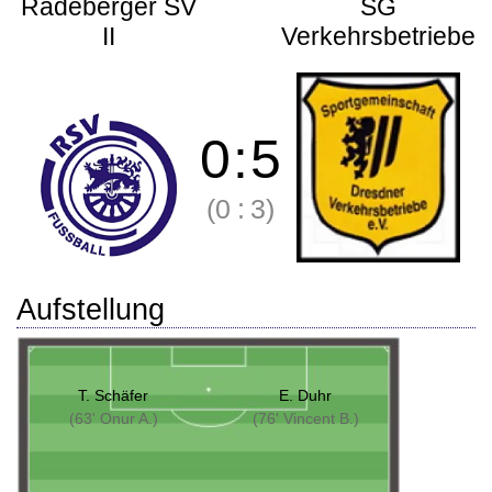
Radeberger SV
SG
II
Verkehrsbetriebe
0
:
5
(0
:
3)
Aufstellung
T. Schäfer
E. Duhr
(63' Onur A.)
(76' Vincent B.)