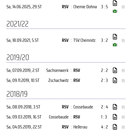
Sa, 14.06.2025
, 29.ST
RSV
:
Chemie Dohna
3 : 5
(1)
(
)
2021/22
Sa, 18.09.2021
, 5.ST
RSV
:
TSV Chemnitz
3 : 2
(1)
(
)
2019/20
Sa, 07.09.2019
, 2.ST
Sachsenwerk
:
RSV
2 : 2
(1)
Sa, 09.11.2019
, 10.ST
Zschachwitz
:
RSV
2 : 3
(1)
2018/19
Sa, 08.09.2018
, 3.ST
RSV
:
Cossebaude
2 : 4
(1)
Sa, 09.03.2019
, 16.ST
Cossebaude
:
RSV
1 : 3
(1)
Sa, 04.05.2019
, 22.ST
RSV
:
Hellerau
4 : 2
(1)