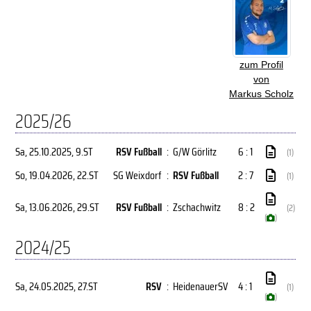
zum Profil
von
Markus Scholz
2025/26
Sa, 25.10.2025
, 9.ST
RSV Fußball
:
G/W Görlitz
6 : 1
(1)
So, 19.04.2026
, 22.ST
SG Weixdorf
:
RSV Fußball
2 : 7
(1)
Sa, 13.06.2026
, 29.ST
RSV Fußball
:
Zschachwitz
8 : 2
(2)
(
)
2024/25
Sa, 24.05.2025
, 27.ST
RSV
:
HeidenauerSV
4 : 1
(1)
(
)