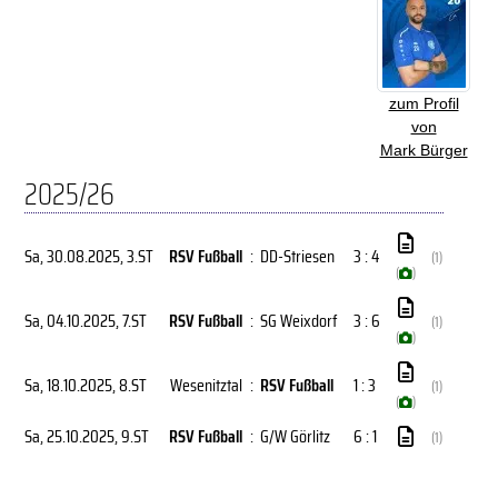
zum Profil
von
Mark Bürger
2025/26
Sa, 30.08.2025
, 3.ST
RSV Fußball
:
DD-Striesen
3 : 4
(1)
(
)
Sa, 04.10.2025
, 7.ST
RSV Fußball
:
SG Weixdorf
3 : 6
(1)
(
)
Sa, 18.10.2025
, 8.ST
Wesenitztal
:
RSV Fußball
1 : 3
(1)
(
)
Sa, 25.10.2025
, 9.ST
RSV Fußball
:
G/W Görlitz
6 : 1
(1)