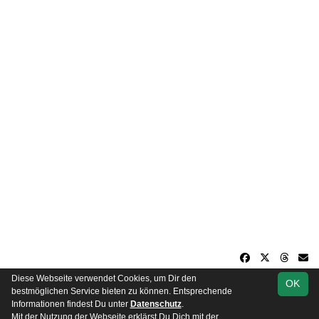
Diese Webseite verwendet Cookies, um Dir den
OK
soccero.de
bestmöglichen Service bieten zu können. Entsprechende
© 2006 - 2026
Informationen findest Du unter
Datenschutz
.
Mit der Nutzung der Webseite erklärst Du Dich mit der