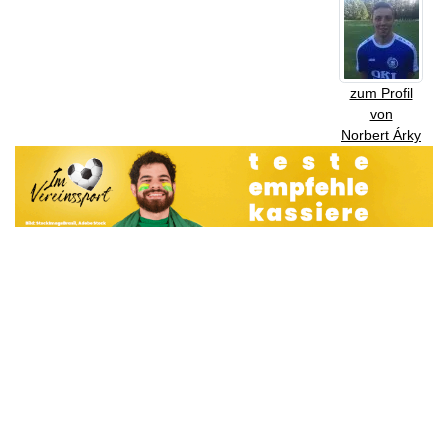
zum Profil
von
Norbert Árky