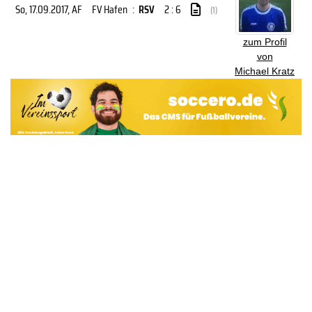
So, 17.09.2017
, AF
FV Hafen
:
RSV
2 : 6
(1)
zum Profil
von
Michael Kratz