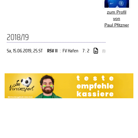
zum Profil
von
Paul Pfitzner
2018/19
Sa, 15.06.2019
, 25.ST
RSV II
:
FV Hafen
7 : 2
(1)