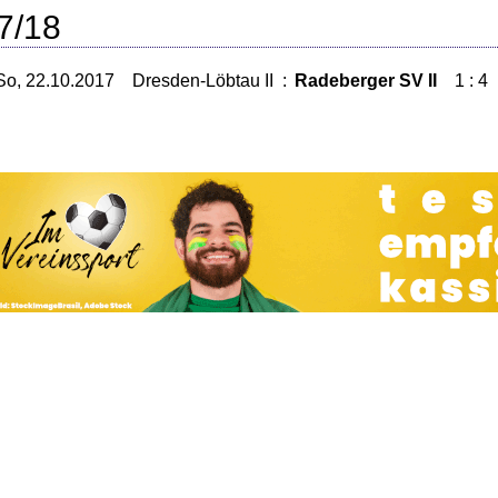
7/18
So, 22.10.2017
Dresden-Löbtau II
:
Radeberger SV II
1 : 4