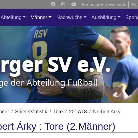
Formulare/ Downloads
Fot
Abteilung
Männer
Nachwuchs
Ausbildung
Spon
ger SV e.V.
ge der Abteilung Fußball
nner
Spielerstatistik
Tore
2017/18
Norbert Árky
ert Árky : Tore (2.Männer)