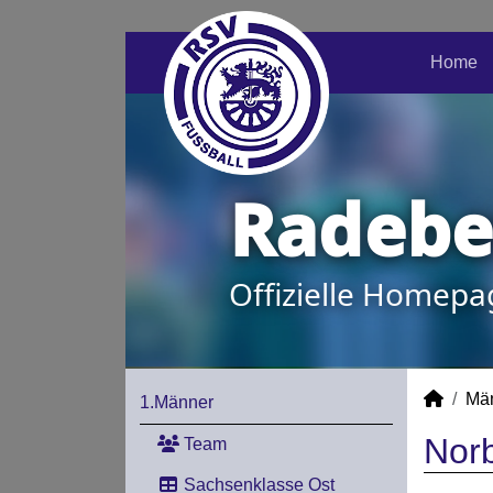
Home
Radeber
Offizielle Homepa
Mä
1.Männer
Norb
Team
Sachsenklasse Ost