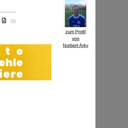
(1)
zum Profil
von
Norbert Árky