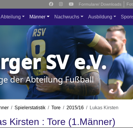
Formulare/ Downloads
Fot
Abteilung
Männer
Nachwuchs
Ausbildung
Spon
ger SV e.V.
ge der Abteilung Fußball
nner
Spielerstatistik
Tore
2015/16
Lukas Kirsten
s Kirsten : Tore (1.Männer)