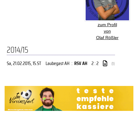
zum Profil
von
Olaf Rößler
2014/15
Sa, 21.02.2015
, 15.ST
Laubegast AH
:
RSV AH
2 : 2
(1)