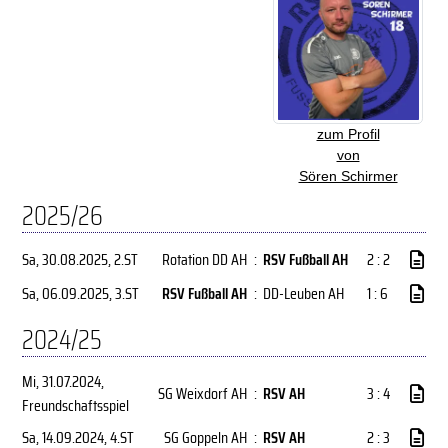
zum Profil
von
Sören Schirmer
2025/26
Sa, 30.08.2025
, 2.ST
Rotation DD AH
:
RSV Fußball AH
2 : 2
Sa, 06.09.2025
, 3.ST
RSV Fußball AH
:
DD-Leuben AH
1 : 6
2024/25
Mi, 31.07.2024
,
SG Weixdorf AH
:
RSV AH
3 : 4
Freundschaftsspiel
Sa, 14.09.2024
, 4.ST
SG Goppeln AH
:
RSV AH
2 : 3