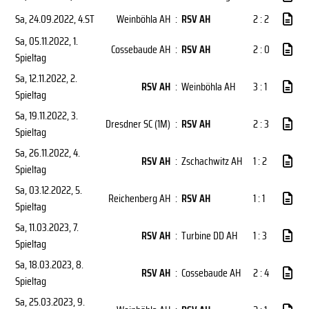
Sa, 24.09.2022
, 4.ST
Weinböhla AH
:
RSV AH
2 : 2
Sa, 05.11.2022
, 1.
Cossebaude AH
:
RSV AH
2 : 0
Spieltag
Sa, 12.11.2022
, 2.
RSV AH
:
Weinböhla AH
3 : 1
Spieltag
Sa, 19.11.2022
, 3.
Dresdner SC (1M)
:
RSV AH
2 : 3
Spieltag
Sa, 26.11.2022
, 4.
RSV AH
:
Zschachwitz AH
1 : 2
Spieltag
Sa, 03.12.2022
, 5.
Reichenberg AH
:
RSV AH
1 : 1
Spieltag
Sa, 11.03.2023
, 7.
RSV AH
:
Turbine DD AH
1 : 3
Spieltag
Sa, 18.03.2023
, 8.
RSV AH
:
Cossebaude AH
2 : 4
Spieltag
Sa, 25.03.2023
, 9.