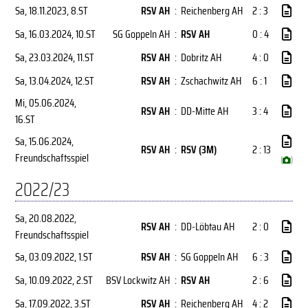
Sa, 18.11.2023
, 8.ST
RSV AH
:
Reichenberg AH
2 : 3
Sa, 16.03.2024
, 10.ST
SG Goppeln AH
:
RSV AH
0 : 4
Sa, 23.03.2024
, 11.ST
RSV AH
:
Dobritz AH
4 : 0
Sa, 13.04.2024
, 12.ST
RSV AH
:
Zschachwitz AH
6 : 1
Mi, 05.06.2024
,
RSV AH
:
DD-Mitte AH
3 : 4
16.ST
Sa, 15.06.2024
,
RSV AH
:
RSV (3M)
2 : 13
Freundschaftsspiel
(
)
2022/23
Sa, 20.08.2022
,
RSV AH
:
DD-Löbtau AH
2 : 0
Freundschaftsspiel
Sa, 03.09.2022
, 1.ST
RSV AH
:
SG Goppeln AH
6 : 3
Sa, 10.09.2022
, 2.ST
BSV Lockwitz AH
:
RSV AH
2 : 6
Sa, 17.09.2022
, 3.ST
RSV AH
:
Reichenberg AH
4 : 2