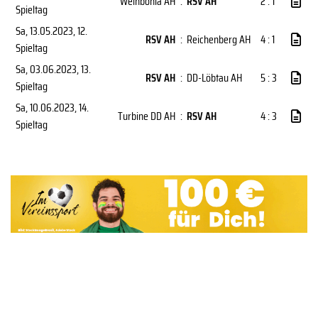
Weinböhla AH
:
RSV AH
2 : 1
Spieltag
Sa, 13.05.2023
, 12.
RSV AH
:
Reichenberg AH
4 : 1
Spieltag
Sa, 03.06.2023
, 13.
RSV AH
:
DD-Löbtau AH
5 : 3
Spieltag
Sa, 10.06.2023
, 14.
Turbine DD AH
:
RSV AH
4 : 3
Spieltag