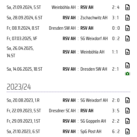
Sa, 21.09.2024
, 5.ST
Weinböhla AH
:
RSV AH
2 : 4
Sa, 28.09.2024
, 6.ST
RSV AH
:
Zschachwitz AH
3 : 1
Fr, 08.11.2024
, 8.ST
Dresden SW AH
:
RSV AH
0 : 0
Fr, 07.03.2025
, VF
RSV AH
:
SG Weixdorf AH
0 : 2
Sa, 26.04.2025
,
RSV AH
:
Weinböhla AH
1 : 1
14.ST
Sa, 14.06.2025
, 18.ST
RSV AH
:
Dresden SW AH
2 : 1
(
)
2023/24
So, 20.08.2023
, 1.R
RSV AH
:
SG Weixdorf AH
2 : 0
Fr, 22.09.2023
, 5.ST
Dresdner SC AH
:
RSV AH
3 : 5
Fr, 29.09.2023
, 1.ST
RSV AH
:
SG Goppeln AH
2 : 2
Sa, 21.10.2023
, 6.ST
RSV AH
:
SpG Post AH
6 : 2