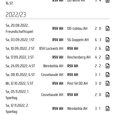
RSV AH
:
DD-Mitte AH
3 : 4
16.ST
2022/23
Sa, 20.08.2022
,
RSV AH
:
DD-Löbtau AH
2 : 0
Freundschaftsspiel
Sa, 03.09.2022
, 1.ST
RSV AH
:
SG Goppeln AH
6 : 3
Sa, 10.09.2022
, 2.ST
BSV Lockwitz AH
:
RSV AH
2 : 6
Sa, 17.09.2022
, 3.ST
RSV AH
:
Reichenberg AH
4 : 2
Sa, 24.09.2022
, 4.ST
Weinböhla AH
:
RSV AH
2 : 2
Sa, 08.10.2022
, 6.ST
Cossebaude AH
:
RSV AH
3 : 1
Mi, 12.10.2022
, 5.ST
RSV AH
:
Post SV DD AH
3 : 0
Sa, 05.11.2022
, 1.
Cossebaude AH
:
RSV AH
2 : 0
Spieltag
Sa, 12.11.2022
, 2.
RSV AH
:
Weinböhla AH
3 : 1
Spieltag