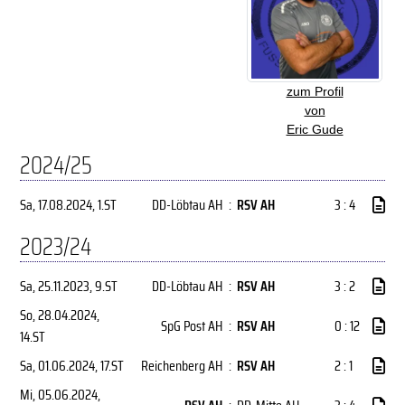
zum Profil
von
Eric Gude
2024/25
Sa, 17.08.2024
, 1.ST
DD-Löbtau AH
:
RSV AH
3 : 4
2023/24
Sa, 25.11.2023
, 9.ST
DD-Löbtau AH
:
RSV AH
3 : 2
So, 28.04.2024
,
SpG Post AH
:
RSV AH
0 : 12
14.ST
Sa, 01.06.2024
, 17.ST
Reichenberg AH
:
RSV AH
2 : 1
Mi, 05.06.2024
,