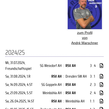
zum Profil
von
André Marschner
2024/25
Mi, 31.07.2024
,
SG Weixdorf AH
:
RSV AH
3 : 4
Freundschaftsspiel
Sa, 31.08.2024
, 1.R
RSV AH
:
Dresden SW AH
3 : 1
Sa, 14.09.2024
, 4.ST
SG Goppeln AH
:
RSV AH
2 : 3
Sa, 21.09.2024
, 5.ST
Weinböhla AH
:
RSV AH
2 : 4
Sa, 26.04.2025
, 14.ST
RSV AH
:
Weinböhla AH
1 : 1