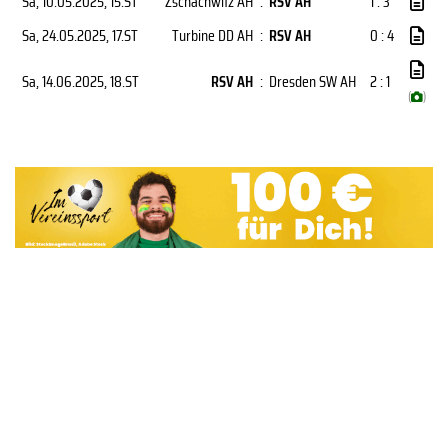
Sa, 10.05.2025
, 15.ST
Zschachwitz AH
:
RSV AH
1 : 3
Sa, 24.05.2025
, 17.ST
Turbine DD AH
:
RSV AH
0 : 4
Sa, 14.06.2025
, 18.ST
RSV AH
:
Dresden SW AH
2 : 1
(
)