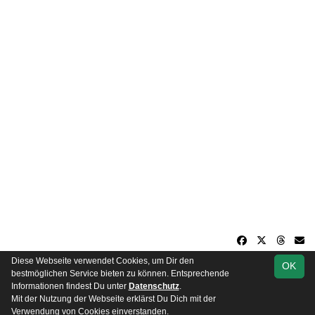
Diese Webseite verwendet Cookies, um Dir den
OK
soccero.de
bestmöglichen Service bieten zu können. Entsprechende
© 2006 - 2026
Informationen findest Du unter
Datenschutz
.
Mit der Nutzung der Webseite erklärst Du Dich mit der
Besucherstatistik
Impressum
Datenschutz
Verwendung von Cookies einverstanden.