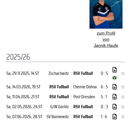
zum Profil
von
Jannik Haufe
2025/26
Sa, 29.11.2025
, 14.ST
Zschachwitz
:
RSV Fußball
0 : 5
(1)
(
)
Sa, 14.03.2026
, 19.ST
RSV Fußball
:
Chemie Dohna
6 : 5
(1)
Sa, 11.04.2026
, 21.ST
RSV Fußball
:
Post Dresden
5 : 1
(1)
Sa, 02.05.2026
, 24.ST
G/W Görlitz
:
RSV Fußball
0 : 3
(1)
So, 07.06.2026
, 28.ST
SV Bannewitz
:
RSV Fußball
1 : 4
(1)