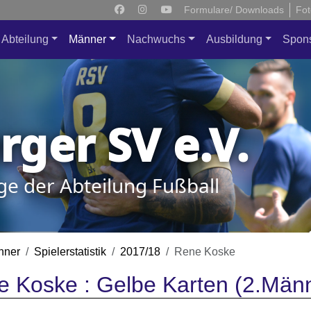
Formulare/ Downloads
Fot
Abteilung
Männer
Nachwuchs
Ausbildung
Spon
ger SV e.V.
ge der Abteilung Fußball
nner
Spielerstatistik
2017/18
Rene Koske
 Koske : Gelbe Karten (2.Män