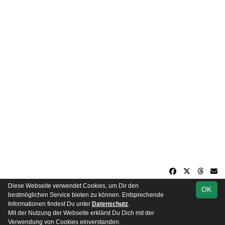
Diese Webseite verwendet Cookies, um Dir den
OK
soccero.de
bestmöglichen Service bieten zu können. Entsprechende
© 2006 - 2026
Informationen findest Du unter
Datenschutz
.
Mit der Nutzung der Webseite erklärst Du Dich mit der
Besucherstatistik
Impressum
Datenschutz
Verwendung von Cookies einverstanden.