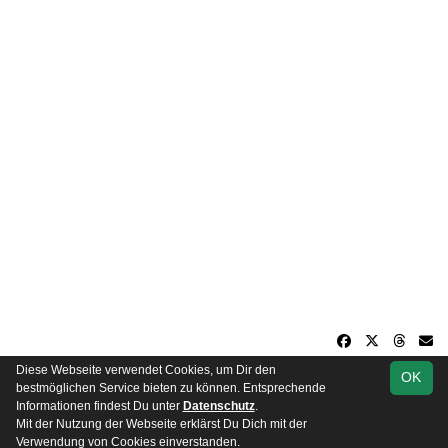
Diese Webseite verwendet Cookies, um Dir den
OK
soccero.de
bestmöglichen Service bieten zu können. Entsprechende
© 2006 - 2026
Informationen findest Du unter
Datenschutz
.
Mit der Nutzung der Webseite erklärst Du Dich mit der
Besucherstatistik
Impressum
Datenschutz
Verwendung von Cookies einverstanden.