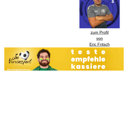
zum Profil
von
Eric Fritsch