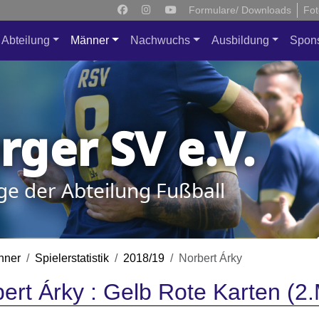
Formulare/ Downloads
Fot
Abteilung
Männer
Nachwuchs
Ausbildung
Spon
ger SV e.V.
ge der Abteilung Fußball
nner
Spielerstatistik
2018/19
Norbert Árky
ert Árky : Gelb Rote Karten (2