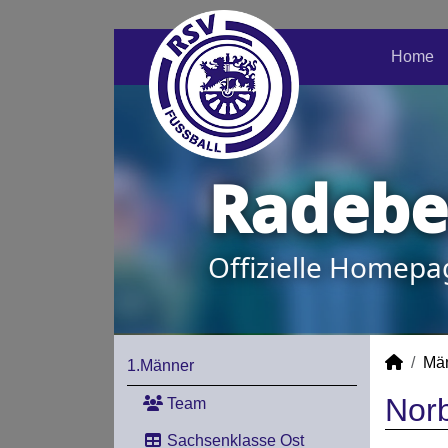
Home
Radeber
Offizielle Homepa
Mä
1.Männer
Norb
Team
Sachsenklasse Ost