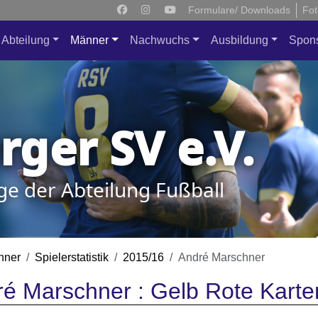
Formulare/ Downloads
Fot
Abteilung
Männer
Nachwuchs
Ausbildung
Spon
ger SV e.V.
ge der Abteilung Fußball
nner
Spielerstatistik
2015/16
André Marschner
é Marschner : Gelb Rote Karte