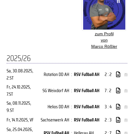
zum Profil
von
Marco Rößler
2025/26
Sa, 30.08.2025
,
Rotation DD AH
:
RSV Fußball AH
2 : 2
(1)
2.ST
Fr, 24.10.2025
,
SG Weixdorf AH
:
RSV Fußball AH
7 : 2
(1)
7.ST
Sa, 08.11.2025
,
Helios DD AH
:
RSV Fußball AH
3 : 4
(1)
9.ST
Fr, 14.11.2025
, VF
Sachsenwerk AH
:
RSV Fußball AH
2 : 3
(1)
Sa, 25.04.2026
,
RSV Fußball AH
:
Hellerau AH
2 : 7
(1)