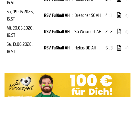
14.ST
Sa, 09.05.2026
,
RSV Fußball AH
:
Dresdner SC AH
4 : 1
(1)
15.ST
Mi, 20.05.2026
,
RSV Fußball AH
:
SG Weixdorf AH
2 : 2
(1)
16.ST
Sa, 13.06.2026
,
RSV Fußball AH
:
Helios DD AH
6 : 3
(1)
18.ST