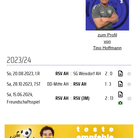
zum Profil
von
Tino Hoffmann
2023/24
So, 20.08.2023
, 1.R
RSV AH
:
SG Weixdorf AH
2 : 0
(1)
Sa, 28.10.2023
, 7.ST
DD-Mitte AH
:
RSV AH
1 : 3
(1)
Sa, 15.06.2024
,
RSV AH
:
RSV (3M)
2 : 13
(2)
Freundschaftsspiel
(
)