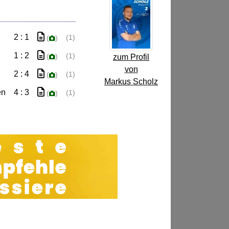
2 : 1
(1)
(
)
1 : 2
(1)
(
)
zum Profil
von
2 : 4
(1)
(
)
Markus Scholz
en
4 : 3
(1)
(
)