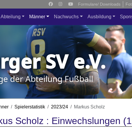
Formulare/ Downloads
Fot
Abteilung
Männer
Nachwuchs
Ausbildung
Spon
ger SV e.V.
ge der Abteilung Fußball
nner
Spielerstatistik
2023/24
Markus Scholz
us Scholz : Einwechslungen (