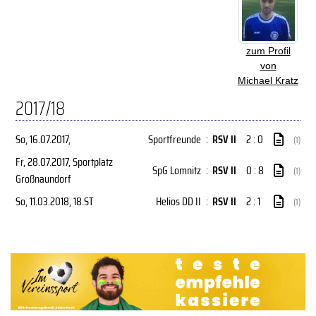
zum Profil
von
Michael Kratz
2017/18
So, 16.07.2017
,
Sportfreunde
:
RSV II
2 : 0
(1)
Fr, 28.07.2017
, Sportplatz
SpG Lomnitz
:
RSV II
0 : 8
(1)
Großnaundorf
So, 11.03.2018
, 18.ST
Helios DD II
:
RSV II
2 : 1
(1)