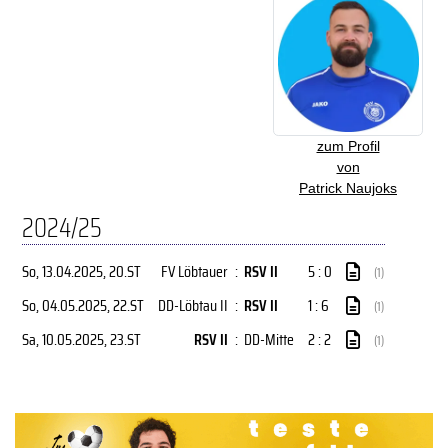
zum Profil
von
Patrick Naujoks
2024/25
So, 13.04.2025
, 20.ST
FV Löbtauer
:
RSV II
5 : 0
(1)
So, 04.05.2025
, 22.ST
DD-Löbtau II
:
RSV II
1 : 6
(1)
Sa, 10.05.2025
, 23.ST
RSV II
:
DD-Mitte
2 : 2
(1)