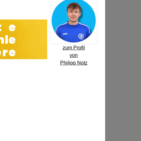
zum Profil
von
Philipp Notz