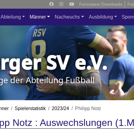
Formulare/ Downloads
Fot
Abteilung
Männer
Nachwuchs
Ausbildung
Spon
ger SV e.V.
ge der Abteilung Fußball
nner
Spielerstatistik
2023/24
Philipp Notz
ipp Notz : Auswechslungen (1.