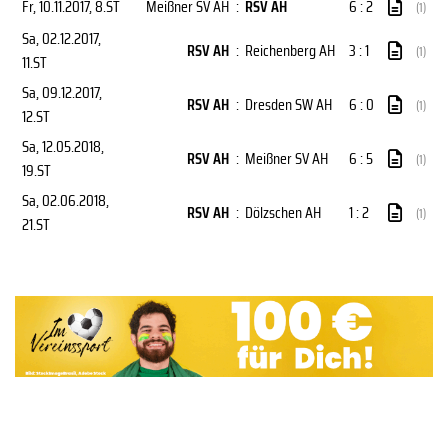
Fr, 10.11.2017
, 8.ST
Meißner SV AH
:
RSV AH
6 : 2
(1)
Sa, 02.12.2017
,
RSV AH
:
Reichenberg AH
3 : 1
(1)
11.ST
Sa, 09.12.2017
,
RSV AH
:
Dresden SW AH
6 : 0
(1)
12.ST
Sa, 12.05.2018
,
RSV AH
:
Meißner SV AH
6 : 5
(1)
19.ST
Sa, 02.06.2018
,
RSV AH
:
Dölzschen AH
1 : 2
(1)
21.ST