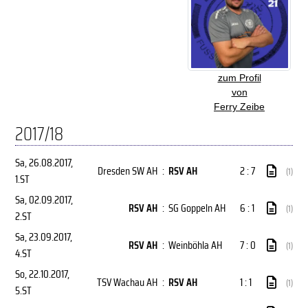
zum Profil
von
Ferry Zeibe
2017/18
Sa, 26.08.2017
,
Dresden SW AH
:
RSV AH
2 : 7
(1)
1.ST
Sa, 02.09.2017
,
RSV AH
:
SG Goppeln AH
6 : 1
(1)
2.ST
Sa, 23.09.2017
,
RSV AH
:
Weinböhla AH
7 : 0
(1)
4.ST
So, 22.10.2017
,
TSV Wachau AH
:
RSV AH
1 : 1
(1)
5.ST