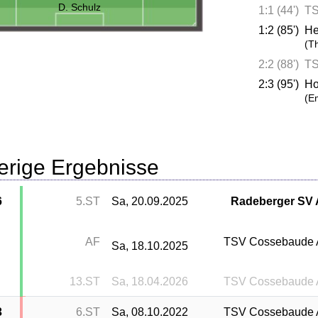
D. Schulz
1:1 (44')
TS
1:2 (85')
He
(T
2:2 (88')
TS
2:3 (95')
Ho
(E
erige Ergebnisse
6
5.ST
Sa, 20.09.2025
Radeberger SV
AF
TSV Cossebaude
Sa, 18.10.2025
13.ST
Sa, 18.04.2026
TSV Cossebaude
3
6.ST
Sa, 08.10.2022
TSV Cossebaude