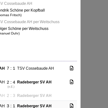
V Cossebaude AH
ndrik Schöne per Kopfball
homas Fritsch)
V Cossebaude AH per Weitschuss
lger Schöne per Weitschuss
manuel Duhr)
7 : 1
 AH
TSV Cossebaude AH
2 : 4
 AH
Radeberger SV AH
(
n.E.
)
2 : 3
 AH
Radeberger SV AH
3 : 1
 AH
Radeberger SV AH