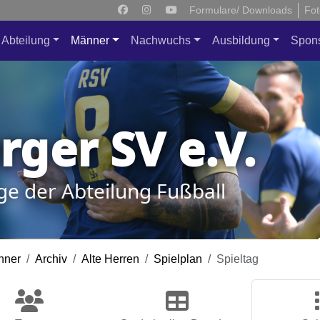
Formulare/ Downloads
Fot
Abteilung
Männer
Nachwuchs
Ausbildung
Spon
ger SV e.V.
ge der Abteilung Fußball
nner
Archiv
Alte Herren
Spielplan
Spieltag