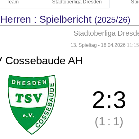
Team
Stadtoberliga Dresden
Spi
 Herren :
Spielbericht
(2025/26)
Stadtoberliga Dresd
13. Spieltag - 18.04.2026
11:15
 Cossebaude AH
2
:
3
(1
:
1)