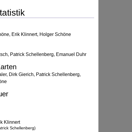
atistik
höne
,
Erik Klinnert
,
Holger Schöne
tsch
,
Patrick Schellenberg
,
Emanuel Duhr
arten
ler
,
Dirk Gierich
,
Patrick Schellenberg
,
öne
uer
ik Klinnert
atrick Schellenberg)