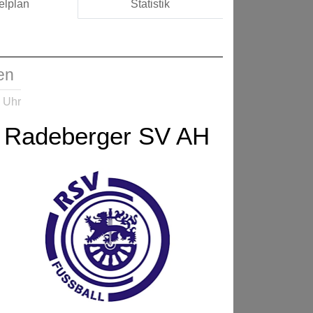
elplan
Statistik
en
 Uhr
Radeberger SV AH