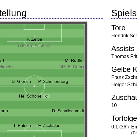
tellung
Spielst
Tore
Hendrik Sc
F. Zeibe
(46' Ho. Schöne)
Assists
Thomas Fri
ert
M. Rößler
Hirsch)
(46' E. Duhr)
Gelbe K
Franz Zscha
D. Gierich
P. Schellenberg
Holger Sch
Zuscha
He. Schöne
C
10
mann
D. Schallschmidt
Torfolge
T. Fritsch
F. Zschaler
0:1 (36')
Er
(P