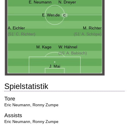
E. Neumann
N. Dreyer
E. Wende
C
A. Eichler
M. Richter
(51' C. Richter)
(51' A. Schöpe)
M. Kage
W. Hähnel
(15' A. Babisch)
J. Mai
Spielstatistik
Tore
Eric Neumann
,
Ronny Zumpe
Assists
Eric Neumann
,
Ronny Zumpe