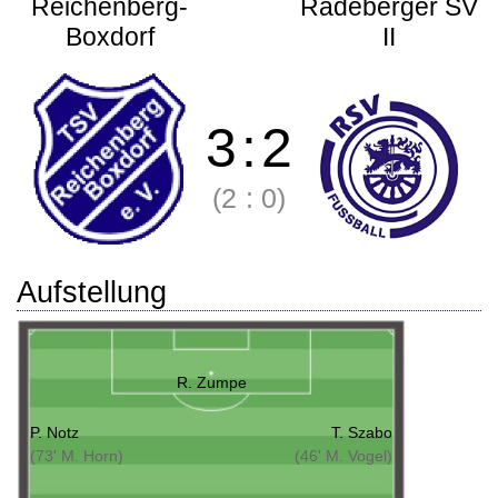
Reichenberg-
Radeberger SV
Boxdorf
II
3
:
2
(2
:
0)
Aufstellung
R. Zumpe
P. Notz
T. Szabo
(73' M. Horn)
(46' M. Vogel)