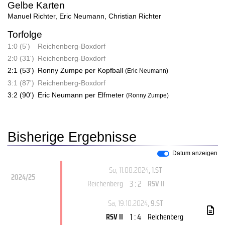
Gelbe Karten
Manuel Richter
,
Eric Neumann
,
Christian Richter
Torfolge
1:0 (5')
Reichenberg-Boxdorf
2:0 (31')
Reichenberg-Boxdorf
2:1 (53')
Ronny Zumpe per Kopfball
(Eric Neumann)
3:1 (87')
Reichenberg-Boxdorf
3:2 (90')
Eric Neumann per Elfmeter
(Ronny Zumpe)
Bisherige Ergebnisse
Datum anzeigen
So, 11.08.2024
, 1.ST
2024/25
3 : 2
Reichenberg
RSV II
Sa, 19.10.2024
, 9.ST
1 : 4
RSV II
Reichenberg