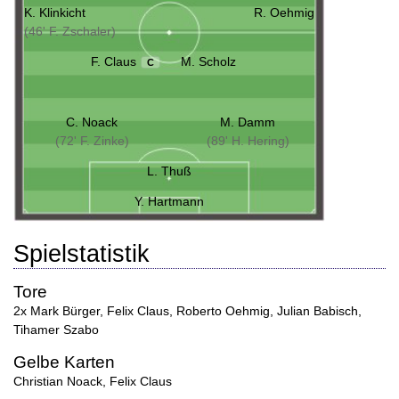
K. Klinkicht
R. Oehmig
(46' F. Zschaler)
F. Claus
M. Scholz
C
C. Noack
M. Damm
(72' F. Zinke)
(89' H. Hering)
L. Thuß
Y. Hartmann
Spielstatistik
Tore
2x Mark Bürger
,
Felix Claus
,
Roberto Oehmig
,
Julian Babisch
,
Tihamer Szabo
Gelbe Karten
Christian Noack
,
Felix Claus