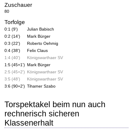
Zuschauer
80
Torfolge
0:1 (9')
Julian Babisch
0:2 (14')
Mark Bürger
0:3 (22')
Roberto Oehmig
0:4 (38')
Felix Claus
1:4 (40')
Königswarthaer SV
1:5 (45+1')
Mark Bürger
2:5 (45+2')
Königswarthaer SV
3:5 (48')
Königswarthaer SV
3:6 (90+2')
Tihamer Szabo
Torspektakel beim nun auch
rechnerisch sicheren
Klassenerhalt