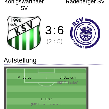
Königswarthaer
Radeberger SV
SV
3
:
6
(2
:
5)
Aufstellung
M. Bürger
J. Babisch
(82' T. Szabo)
L. Graf
(60' T. Baumgarten)