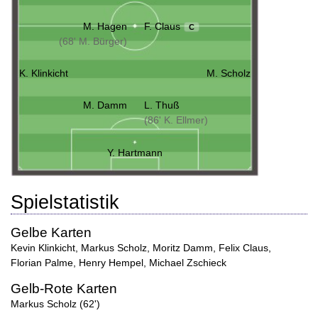
M. Hagen
F. Claus
C
(68' M. Bürger)
K. Klinkicht
M. Scholz
M. Damm
L. Thuß
(86' K. Ellmer)
Y. Hartmann
Spielstatistik
Gelbe Karten
Kevin Klinkicht
,
Markus Scholz
,
Moritz Damm
,
Felix Claus
,
Florian Palme
,
Henry Hempel
,
Michael Zschieck
Gelb-Rote Karten
Markus Scholz (62')