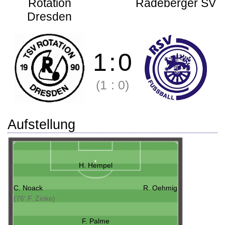
Rotation
Radeberger SV
Dresden
1
:
0
(1
:
0)
Aufstellung
H. Hempel
C. Noack
R. Oehmig
(76' F. Zinke)
F. Palme