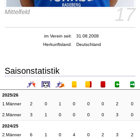
17
Mittelfeld
im Verein seit:
31.08.2008
Herkunftsland:
Deutschland
Saisonstatistik
2025/26
1.Männer
2
0
1
0
0
0
2
0
2.Männer
3
1
0
0
0
0
3
0
2024/25
2.Männer
6
1
0
4
0
2
3
2