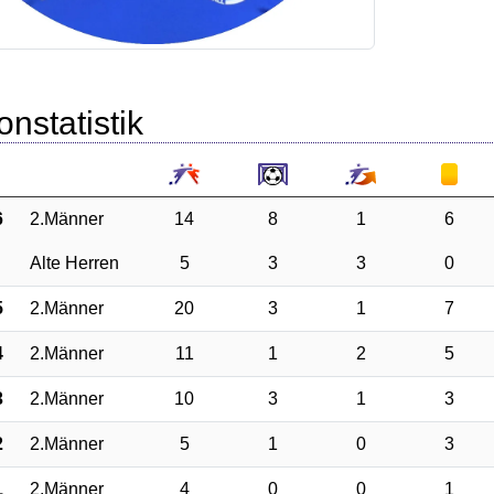
onstatistik
6
2.Männer
14
8
1
6
Alte Herren
5
3
3
0
5
2.Männer
20
3
1
7
4
2.Männer
11
1
2
5
3
2.Männer
10
3
1
3
2
2.Männer
5
1
0
3
1
2.Männer
4
0
0
1