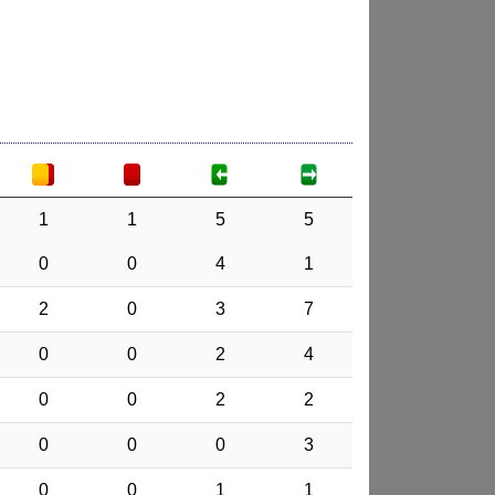
1
1
5
5
0
0
4
1
2
0
3
7
0
0
2
4
0
0
2
2
0
0
0
3
0
0
1
1