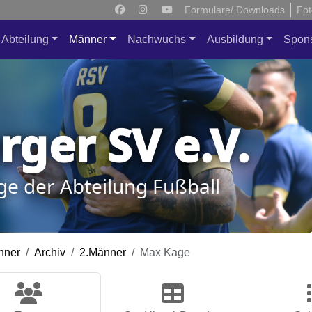
Formulare/ Downloads
Fot
Abteilung
Männer
Nachwuchs
Ausbildung
Spon
ger SV e.V.
ge der Abteilung Fußball
nner
Archiv
2.Männer
Max Kage