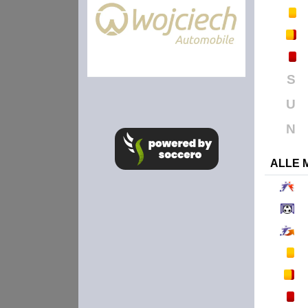
S
U
N
ALLE 