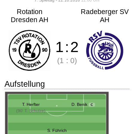
7. Spieltag - 22.10.2016
12:00 Uhr
Rotation
Radeberger SV
Dresden AH
AH
1
:
2
(1
:
0)
Aufstellung
T. Herfter
D. Benik
C
(90' T. Schulze)
S. Führich