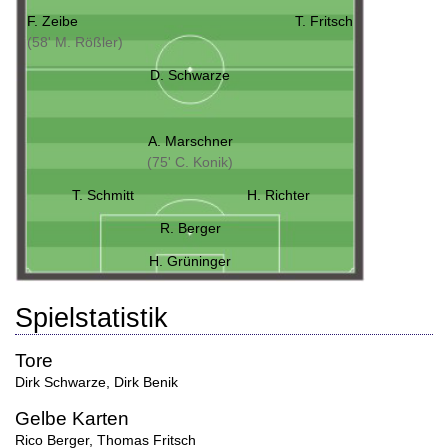
F. Zeibe
T. Fritsch
(58' M. Rößler)
D. Schwarze
A. Marschner
(75' C. Konik)
T. Schmitt
H. Richter
R. Berger
H. Grüninger
Spielstatistik
Tore
Dirk Schwarze
,
Dirk Benik
Gelbe Karten
Rico Berger
,
Thomas Fritsch