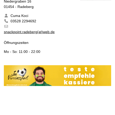
Niedergraben 16
01454 - Radeberg
Cuma Koci
03528 2294692
snackpoint.radeberg(at)web.de
Öffnungszeiten
Mo - So
:
11:00 - 22:00