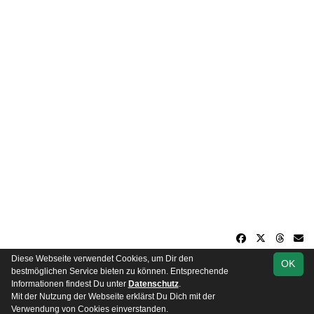
Diese Webseite verwendet Cookies, um Dir den
OK
soccero.de
bestmöglichen Service bieten zu können. Entsprechende
© 2006 - 2026
Informationen findest Du unter
Datenschutz
.
Mit der Nutzung der Webseite erklärst Du Dich mit der
Besucherstatistik
Impressum
Datenschutz
Verwendung von Cookies einverstanden.