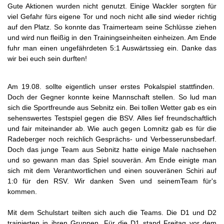
Gute Aktionen wurden nicht genutzt. Einige Wackler sorgten für
viel Gefahr fürs eigene Tor und noch nicht alle sind wieder richtig
auf den Platz. So konnte das Traimerteam seine Schlüsse ziehen
und wird nun fleißig in den Trainingseinheiten einheizen. Am Ende
fuhr man einen ungefährdeten 5:1 Auswärtssieg ein. Danke das
wir bei euch sein durften!
Am 19.08. sollte eigentlich unser erstes Pokalspiel stattfinden.
Doch der Gegner konnte keine Mannschaft stellen. So lud man
sich die Sportfreunde aus Sebnitz ein. Bei tollen Wetter gab es ein
sehenswertes Testspiel gegen die BSV. Alles lief freundschaftlich
und fair miteinander ab. Wie auch gegen Lomnitz gab es für die
Radeberger noch reichlich Gesprächs- und Verbesserunsbedarf.
Doch das junge Team aus Sebnitz hatte einige Male nachsehen
und so gewann man das Spiel souverän. Am Ende einigte man
sich mit dem Verantwortlichen und einen souveränen Schiri auf
1:0 für den RSV. Wir danken Sven und seinemTeam für's
kommen.
Mit dem Schulstart teilten sich auch die Teams. Die D1 und D2
trainierten in ihren Gruppen. Für die D1 stand Freitag vor dem