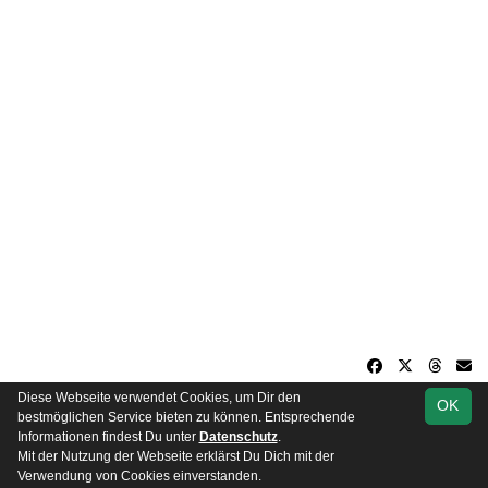
Diese Webseite verwendet Cookies, um Dir den
OK
soccero.de
bestmöglichen Service bieten zu können. Entsprechende
© 2006 - 2026
Informationen findest Du unter
Datenschutz
.
Mit der Nutzung der Webseite erklärst Du Dich mit der
Besucherstatistik
Impressum
Datenschutz
Verwendung von Cookies einverstanden.