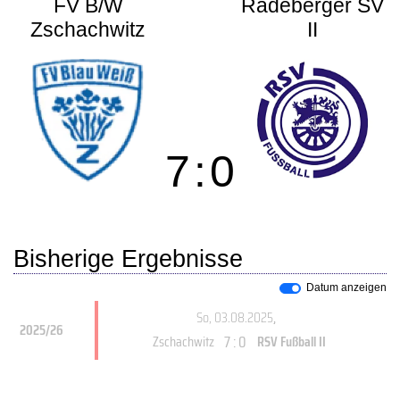
FV B/W
Radeberger SV
Zschachwitz
II
7
:
0
Bisherige Ergebnisse
Datum anzeigen
So, 03.08.2025
,
2025/26
7 : 0
Zschachwitz
RSV Fußball II